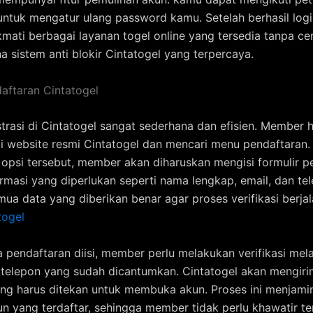
untuk mengatur ulang password kamu. Setelah berhasil log
mati berbagai layanan togel online yang tersedia tanpa c
na sistem anti blokir Cintatogel yang terpercaya.
aftaran Cintatogel
strasi di Cintatogel sangat sederhana dan efisien. Member 
 website resmi Cintatogel dan mencari menu pendaftaran.
opsi tersebut, member akan diharuskan mengisi formulir p
rmasi yang diperlukan seperti nama lengkap, email, dan tel
mua data yang diberikan benar agar proses verifikasi berjal
togel
a pendaftaran diisi, member perlu melakukan verifikasi mela
telepon yang sudah dicantumkan. Cintatogel akan mengirim
yang harus ditekan untuk membuka akun. Proses ini menjami
kun yang terdaftar, sehingga member tidak perlu khawatir t