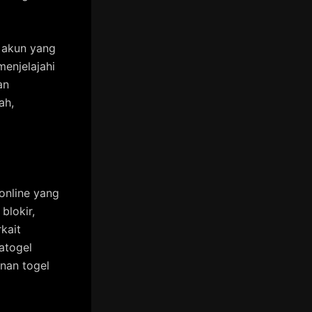
 akun yang
enjelajahi
an
ah,
online yang
blokir,
kait
atogel
nan togel