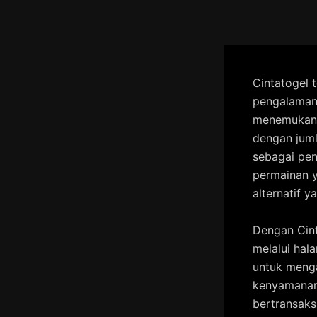
Skip
to
content
Cintatogel 
pengalaman 
menemukan 
dengan jumla
sebagai pen
permainan y
alternatif y
Dengan Cint
melalui hal
untuk meng
kenyamanan 
bertransaksi