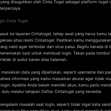
yang disuguhkan oleh Cinta Togel sebagai platform togel 
 terpercaya.
in Cinta Togel
asuk ke layanan Cintatogel, tahap awal yang harus kamu l
akses situs resmi Cintatogel. Pastikan kamu menggunakan 
ang valid agar terhindar dari situs palsu. Begitu berada di 
menemukan opsi untuk membuat login. Tekan pada tombol 
letak di sudut kanan atas halaman.
, masukkan data yang diperlukan, seperti username dan p
ahwa informasi yang kamu masukkan akurat agar tidak mu
 login. Apabila Anda belum memiliki akun, kamu perlu men
 dulu melalui tahapan Daftar Cintatogel yang tersedia.
engalami masalah saat login, seperti tidak ingat kata sandi
mempunyai fitur pemulihan akun. kamu dapat mengikuti pe