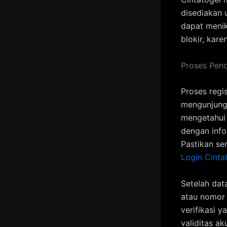
disediakan 
dapat menik
blokir, kare
Proses Pend
Proses regi
mengunjungi
mengetahui 
dengan info
Pastikan se
Login Cinta
Setelah dat
atau nomor 
verifikasi 
validitas a