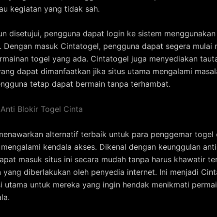
au kegiatan yang tidak sah.
n disetujui, pengguna dapat login ke sistem menggunakan
t. Dengan masuk Cintatogel, pengguna dapat segera mulai m
rmainan togel yang ada. Cintatogel juga menyediakan taut
yang dapat dimanfaatkan jika situs utama mengalami masal
ngguna tetap dapat bermain tanpa terhambat.
Anti Blokir Togel Cinta
menawarkan alternatif terbaik untuk para penggemar togel 
 mengalami kendala akses. Dikenal dengan keunggulan anti 
pat masuk situs ini secara mudah tanpa harus khawatir ter
yang diberlakukan oleh penyedia internet. Ini menjadi Cint
i utama untuk mereka yang ingin hendak menikmati permai
la.