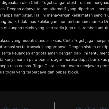
 digunakan oleh Cinta Togel sangat efektif dalam mengha
es. Dengan adanya tautan alternatif yang diperbarui, pen
di tanpa hambatan. Hal ini menawarkan kenikmatan sendiri 
ang tidak tidak mau kehilangan momen bermain mereka Di
an dukungan teknis yang siap sedia juga nilai tambah untuk 
akses yang mudah standar akses, Cinta Togel juga menjam
formasi serta transaksi anggotanya. Dengan sistem enkrips
i serta keuangan anggota aman dengan baik. Ini tentu men
rta kenyamanan para pemain, agar mereka dapat berfokus
anpa rasa cemas. Togel Cinta secara nyata menjawab perm
tus togel yang terpercaya dan bebas blokir.
Strategi Jitu Meraih kemenangan Permainan Togel di NENEKTOGEL4D dengan Modal Minim