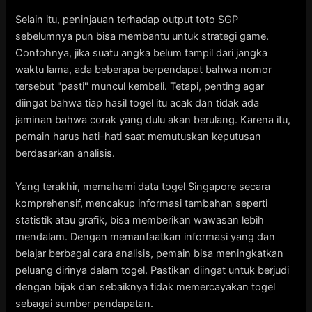
Selain itu, peninjauan terhadap output toto SGP
sebelumnya pun bisa membantu untuk strategi game.
Contohnya, jika suatu angka belum tampil dari jangka
waktu lama, ada beberapa berpendapat bahwa nomor
tersebut "pasti" muncul kembali. Tetapi, penting agar
diingat bahwa tiap hasil togel itu acak dan tidak ada
jaminan bahwa corak yang dulu akan berulang. Karena itu,
pemain harus hati-hati saat memutuskan keputusan
berdasarkan analisis.
Yang terakhir, memahami data togel Singapore secara
komprehensif, mencakup informasi tambahan seperti
statistik atau grafik, bisa memberikan wawasan lebih
mendalam. Dengan memanfaatkan informasi yang dan
belajar berbagai cara analisis, pemain bisa meningkatkan
peluang dirinya dalam togel. Pastikan diingat untuk berjudi
dengan bijak dan sebaiknya tidak memercayakan togel
sebagai sumber pendapatan.