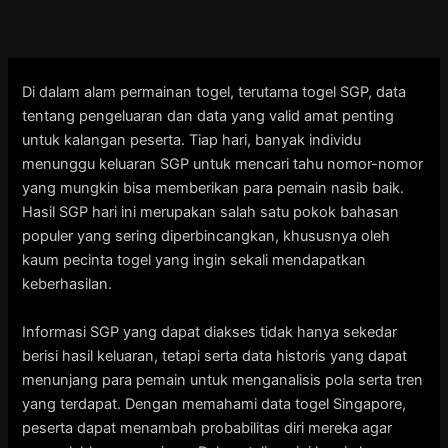
Skip
to
content
Di dalam alam permainan togel, terutama togel SGP, data
tentang pengeluaran dan data yang valid amat penting
untuk kalangan peserta. Tiap hari, banyak individu
menunggu keluaran SGP untuk mencari tahu nomor-nomor
yang mungkin bisa memberikan para pemain nasib baik.
Hasil SGP hari ini merupakan salah satu pokok bahasan
populer yang sering diperbincangkan, khususnya oleh
kaum pecinta togel yang ingin sekali mendapatkan
keberhasilan.
Informasi SGP yang dapat diakses tidak hanya sekedar
berisi hasil keluaran, tetapi serta data historis yang dapat
menunjang para pemain untuk menganalisis pola serta tren
yang terdapat. Dengan memahami data togel Singapore,
peserta dapat menambah probabilitas diri mereka agar