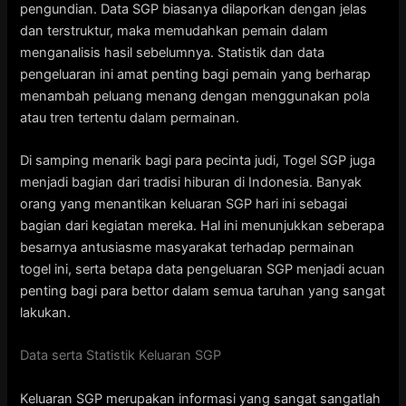
pengundian. Data SGP biasanya dilaporkan dengan jelas
dan terstruktur, maka memudahkan pemain dalam
menganalisis hasil sebelumnya. Statistik dan data
pengeluaran ini amat penting bagi pemain yang berharap
menambah peluang menang dengan menggunakan pola
atau tren tertentu dalam permainan.
Di samping menarik bagi para pecinta judi, Togel SGP juga
menjadi bagian dari tradisi hiburan di Indonesia. Banyak
orang yang menantikan keluaran SGP hari ini sebagai
bagian dari kegiatan mereka. Hal ini menunjukkan seberapa
besarnya antusiasme masyarakat terhadap permainan
togel ini, serta betapa data pengeluaran SGP menjadi acuan
penting bagi para bettor dalam semua taruhan yang sangat
lakukan.
Data serta Statistik Keluaran SGP
Keluaran SGP merupakan informasi yang sangat sangatlah