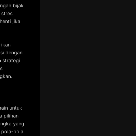
ngan bijak
stres
henti jika
rikan
si dengan
 strategi
si
gkan.
main untuk
 pilihan
angka yang
t pola-pola