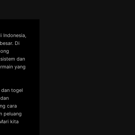
i Indonesia,
esar. Di
kong
 sistem dan
ermain yang
e dan togel
 dan
ang cara
n peluang
ari kita