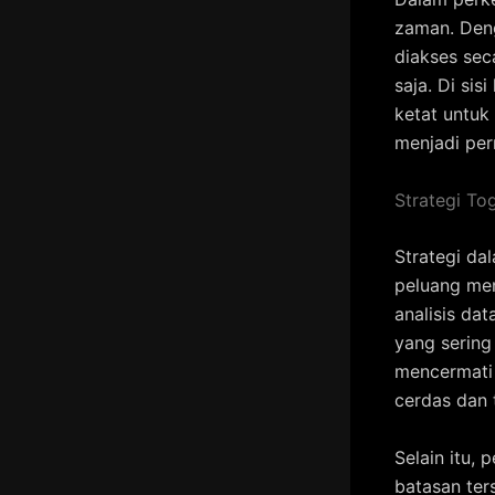
zaman. Deng
diakses se
saja. Di si
ketat untuk
menjadi per
Strategi T
Strategi da
peluang men
analisis da
yang sering
mencermati 
cerdas dan 
Selain itu,
batasan ter