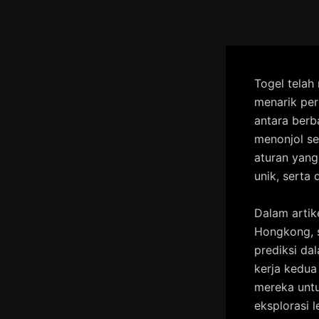
Skip
to
content
Togel telah
menarik per
antara berb
menonjol se
aturan yang
unik, serta 
Dalam artik
Hongkong, 
prediksi da
kerja kedua
mereka untu
eksplorasi l