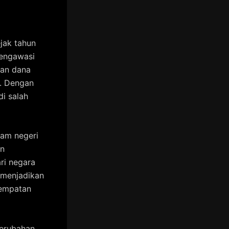
jak tahun
mengawasi
kan dana
t. Dengan
i salah
lam negeri
an
ri negara
l menjadikan
sempatan
perubahan