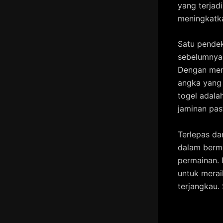
yang terjad
meningkatk
Satu pendek
sebelumnya
Dengan mem
angka yang 
togel adala
jaminan past
Terlepas da
dalam berma
permainan. 
untuk mera
terjangkau.