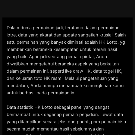
Skip
to
content
Dalam dunia permainan judi, terutama dalam permainan
lotre, data yang akurat dan update sangatlah krusial. Salah
satu permainan yang banyak diminati adalah HK Lotto, yg
memberikan beraneka kesempatan untuk meraih hasil
yang baik. Agar jadi seorang pemain pintar, Anda
diwajibkan mengetahui beraneka aspek yang berkaitan
dalam permainan ini, seperti live draw HK, data togel HK,
dan keluaran toto HK resmi. Melalui pengetahuan yang
mendalam, Anda mampu menambah kemungkinan kamu
untuk berhasil pada permainan ini.
Data statistik HK Lotto sebagai panel yang sangat
bermanfaat untuk segenap pemain perjudian. Lewat data
yang ditampilkan secara jelas dan padat, para pemain bisa
secara mudah memantau hasil sebelumnya dan