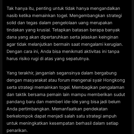
Tak hanya itu, penting untuk tidak hanya mengandalkan
nasib ketika memainkan togel. Mengembangkan strategi
solid dan tegas dalam pengelolaan uang merupakan
tindakan yang krusial. Tetapkan batasan berapa banyak
dana yang akan dipertaruhkan serta jelaskan keinginan
agar tidak melanjutkan bermain saat mengalami kerugian.
Dengan cara ini, Anda bisa menikmati aktivitas ini tanpa
harus risiko rugi di atas yang sepatutnya.
Yang terakhir, janganlah segansinya dalam bergabung
dengan masyarakat atau forum mengenai syair Hongkong
serta strategi memainkan togel. Membagikan pengalaman
dan taktik bersama pemain lain mampu memberikan sudut
pandang baru dan memberi ide-ide yang bisa jadi belum
Anda pertimbangkan. Memanfaatkan pendekatan
berkelompok dapat menjadi salah satu strategi ampuh
untuk meningkatkan kesempatan berhasil dalam setiap
penarikan.