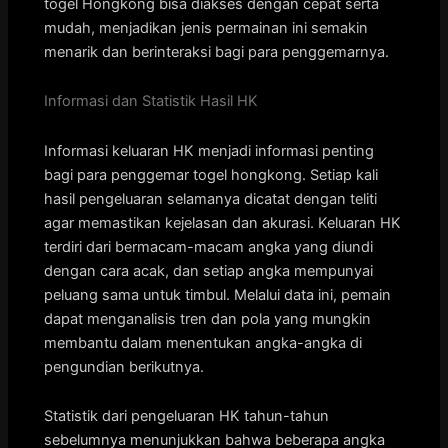
togel Hongkong bisa diakses dengan cepat serta
mudah, menjadikan jenis permainan ini semakin
menarik dan berinteraksi bagi para penggemarnya.
Informasi dan Statistik Hasil HK
Informasi keluaran HK menjadi informasi penting
bagi para penggemar togel hongkong. Setiap kali
hasil pengeluaran selamanya dicatat dengan teliti
agar memastikan kejelasan dan akurasi. Keluaran HK
terdiri dari bermacam-macam angka yang diundi
dengan cara acak, dan setiap angka mempunyai
peluang sama untuk timbul. Melalui data ini, pemain
dapat menganalisis tren dan pola yang mungkin
membantu dalam menentukan angka-angka di
pengundian berikutnya.
Statistik dari pengeluaran HK tahun-tahun
sebelumnya menunjukkan bahwa beberapa angka