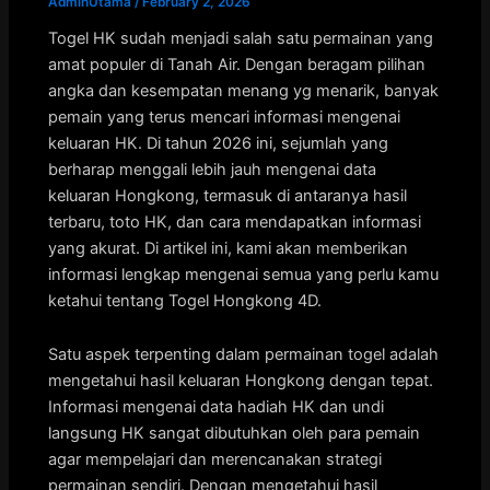
AdminUtama
/
February 2, 2026
Togel HK sudah menjadi salah satu permainan yang
amat populer di Tanah Air. Dengan beragam pilihan
angka dan kesempatan menang yg menarik, banyak
pemain yang terus mencari informasi mengenai
keluaran HK. Di tahun 2026 ini, sejumlah yang
berharap menggali lebih jauh mengenai data
keluaran Hongkong, termasuk di antaranya hasil
terbaru, toto HK, dan cara mendapatkan informasi
yang akurat. Di artikel ini, kami akan memberikan
informasi lengkap mengenai semua yang perlu kamu
ketahui tentang Togel Hongkong 4D.
Satu aspek terpenting dalam permainan togel adalah
mengetahui hasil keluaran Hongkong dengan tepat.
Informasi mengenai data hadiah HK dan undi
langsung HK sangat dibutuhkan oleh para pemain
agar mempelajari dan merencanakan strategi
permainan sendiri. Dengan mengetahui hasil