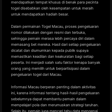
mendapatkan tempat khusus di benak para pecinta
togel disebabkan oleh kesempatan untuk meraih
untuk mendapatkan hadiah besar.
Dalam permainan Togel Macau, proses pengeluaran
nomor dilakukan dengan resmi dan terbuka,
sehingga pemain merasa lebih percaya diri dalam
memasang bet mereka. Hasil dari setiap pengeluaran
dicatat dan diumumkan kepada publik supaya
memastikan keadilan dan keakuratan bagi setiap
peserta. Ini menjadi salah satu faktor kenapa banyak
orang yang memilih untuk berpartisipasi dalam
pengeluaran togel dari Macau.
Informasi Macau berperan penting dalam aktivitas
ini, karena informasi tentang hasil-hasil pengeluaran
sebelumnya dapat membantu pemain dalam
mempelajari pola dan merumuskan strategi taruhan.
Selain itu, pemain juga mencari tahu data mengenai