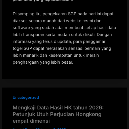
Di samping itu, pengeluaran SGP pada hari ini dapat
diakses secara mudah dari website resmi dan
software yang sudah ada, membuat setiap hasil data
lebih transparan serta mudah untuk diikuti. Dengan
informasi yang terus diupdate, para penggemar
togel SGP dapat merasakan sensasi bermain yang
lebih menarik dan kesempatan untuk meraih
penghargaan yang lebih besar.
Uncategorized
Mengkaji Data Hasil HK tahun 2026:
Petunjuk Utuh Perjudian Hongkong
empat dimensi