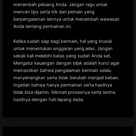
menambah peluang Anda. Jangan ragu untuk
mencari tips serta trik dari pemain yang
berpengalaman lainnya untuk menambah wawasan
Anda tentang permainan ini.
Ketika sudah siap bagi bermain, hal yang krusial
untuk menentukan anggaran yang jelas. Jangan
sekali-kali melebihi batas yang sudah Anda set.
Mengatur keuangan dengan bijak adalah kunci agar
memastikan bahwa pengalaman bermain selalu
menyenangkan serta tidak berubah menjadi beban.
Ingatlah bahwa hanya permainan serta hasilnya
tidak bisa dijamin. Nikmati prosesnya serta terima
hasilnya dengan hati lapang dada.