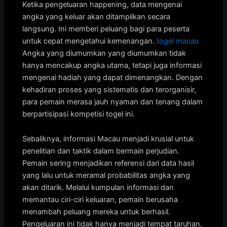
Ketika pengeluaran happening, data mengenai
angka yang keluar akan ditampilkan secara
langsung. Ini memberi peluang bagi para peserta
untuk cepat mengetahui kemenangan.
togel macau
Angka yang diumumkan yang diumumkan tidak
hanya mencakup angka utama, tetapi juga informasi
mengenai hadiah yang dapat dimenangkan. Dengan
kehadiran proses yang sistematis dan terorganisir,
para pemain merasa jauh nyaman dan tenang dalam
berpartisipasi kompetisi togel ini.
Sebaliknya, informasi Macau menjadi krusial untuk
penelitian dan taktik dalam bermain perjudian.
Pemain sering menjadikan referensi dari data hasil
yang lalu untuk meramal probabilitas angka yang
akan ditarik. Melalui kumpulan informasi dan
memantau ciri-ciri keluaran, pemain berusaha
menambah peluang mereka untuk berhasil.
Pengeluaran ini tidak hanya menjadi tempat taruhan,