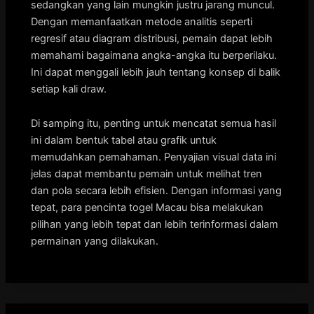
sedangkan yang lain mungkin justru jarang muncul.
Dengan memanfaatkan metode analitis seperti
regresif atau diagram distribusi, pemain dapat lebih
memahami bagaimana angka-angka itu berperilaku.
Ini dapat menggali lebih jauh tentang konsep di balik
setiap kali draw.
Di samping itu, penting untuk mencatat semua hasil
ini dalam bentuk tabel atau grafik untuk
memudahkan pemahaman. Penyajian visual data ini
jelas dapat membantu pemain untuk melihat tren
dan pola secara lebih efisien. Dengan informasi yang
tepat, para pencinta togel Macau bisa melakukan
pilihan yang lebih tepat dan lebih terinformasi dalam
permainan yang dilakukan.