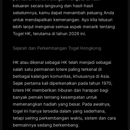
keluaran secara langsung dan hasil-hasil
sebelumnya, kamu dapat menambah peluang Anda
untuk mendapatkan kemenangan. Ayo kita telusuri
lebih lanjut mengenai semua aspek menarik tentang
Togel HK, terutama di tahun 2026 ini.
Sejarah dan Perkembangan Togel Hongkong
HK atau dikenal sebagai HK telah menjadi sebagai
salah satu permainan lotere paling terkenal di
berbagai kalangan komunitas, khususnya di Asia.
Sejak pertama kali diperkenalkan pada tahun 1970,
lotere HK memberikan hiburan dan harapan bagi
banyak pemain tentang kesempatan untuk
memenangkan hadiah yang besar. Pada awalnya,
togel ini hanya tersedia dalam yang sederhana,
tetapi seiring perkembangan waktu, sistem dan cara
bermainnya sedang berkembang.