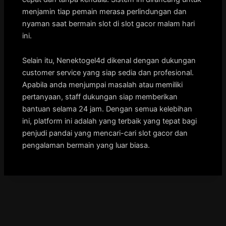
menjamin tiap pemain merasa perlindungan dan
nyaman saat bermain slot di slot gacor malam hari
ini.
Selain itu, Nenektogel4d dikenal dengan dukungan
customer service yang siap sedia dan profesional.
Apabila anda menjumpai masalah atau memiliki
pertanyaan, staff dukungan siap memberikan
bantuan selama 24 jam. Dengan semua kelebihan
ini, platform ini adalah yang terbaik yang tepat bagi
penjudi pandai yang mencari-cari slot gacor dan
pengalaman bermain yang luar biasa.