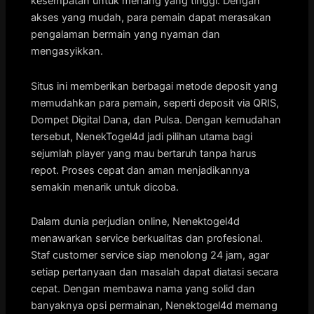
kesempatan untuk menang yang tinggi. Dengan
akses yang mudah, para pemain dapat merasakan
pengalaman bermain yang nyaman dan
mengasyikkan.
Situs ini memberikan berbagai metode deposit yang
memudahkan para pemain, seperti deposit via QRIS,
Dompet Digital Dana, dan Pulsa. Dengan kemudahan
tersebut, NenekTogel4d jadi pilihan utama bagi
sejumlah player yang mau bertaruh tanpa harus
repot. Proses cepat dan aman menjadikannya
semakin menarik untuk dicoba.
Dalam dunia perjudian online, Nenektogel4d
menawarkan service berkualitas dan profesional.
Staf customer service siap menolong 24 jam, agar
setiap pertanyaan dan masalah dapat diatasi secara
cepat. Dengan membawa nama yang solid dan
banyaknya opsi permainan, Nenektogel4d memang