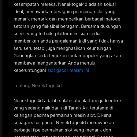
kesempatan mereka. Nenektogel4d adalah solusi
ideal, menawarkan beragam permainan slot yang
menarik menarik dan memberikan berbagai metode
setoran yang fleksibel beragam. Bersama dukungan
servis yang terbaik, platform ini siap sedia
memberikan anda pengalaman judi yang tidak hanya
seru seru tetapi juga menghasilkan keuntungan.
Gabunglah serta temukan tautan populer yang akan
membawa mengantarkan Anda menuju
keberuntungan!
slot gacor malam ini
Tentang NenekTogel4d
Nenektogel4d adalah salah satu platform judi online
yang sedang naik daun di Tanah Air, terutama di
kalangan pecinta permainan mesin slot. Dikenal
sebagai situs gacor, NenekTogel4d menawarkan
berbagai tipe permainan slot yang menarik dgn