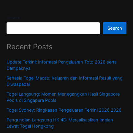
Search
Search
Recent Posts
Update Terkini: Informasi Pengeluaran Toto 2026 serta
Dampaknya
Rahasia Togel Macao: Keluaran dan Informasi Result yang
Diwaspadai
Togel Langsung: Momen Menegangkan Hasil Singapore
Pools di Singapura Pools
Togel Sydney: Ringkasan Pengeluaran Terkini 2026 2026
Pengundian Langsung HK 4D: Merealisasikan Impian
Lewat Togel Hongkong